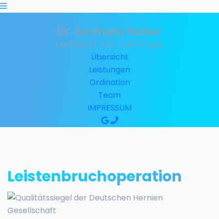
Dr. Andreas Naber
Facharzt für Chirurgie
Übersicht
Leistungen
Ordination
Team
IMPRESSUM
Leistenbruchoperation