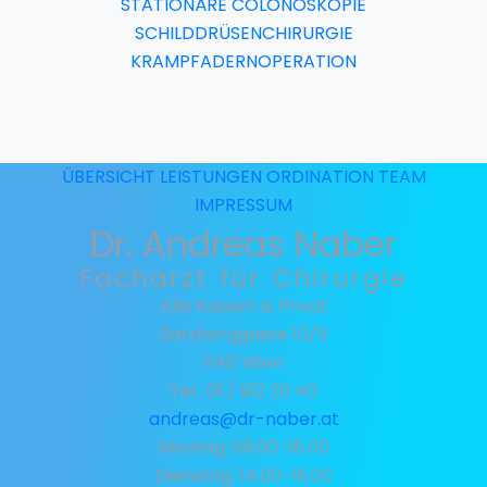
STATIONÄRE COLONOSKOPIE
SCHILDDRÜSENCHIRURGIE
KRAMPFADERNOPERATION
ÜBERSICHT
LEISTUNGEN
ORDINATION
TEAM
IMPRESSUM
Dr. Andreas Naber
Facharzt für Chirurgie
Alle Kassen & Privat
Satzberggasse 10/9
1140 Wien
Tel.: 01 / 912 20 40
andreas@dr-naber.at
Montag: 09.00-18.00
Dienstag: 14.00-18.00